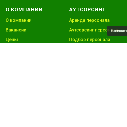
О КОМПАНИИ
АУТСОРСИНГ
О компании
Аренда персонала
Вакансии
Аутсорсинг персонала
Напишит
Цены
Подбор персонала
Вопрос и ответ
Аутстаффинг
персонала
Наши клиенты
Аренда работников
Блог
Лизинг персонала
Отзывы
Временный персонал
Контакты
Предоставление
персонала
Вывод персонала за
штат